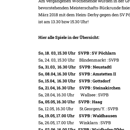
Am vergangenen Wochenende wurden in der Grup
bevorstehenden Meisterschafts-Rückrunde fixier
März 2018 mit dem Heim-Derby gegen den SV Pöch
ist am 13.30 bzw 15.30 Uhr!
Hier alle Spiele in der Übersicht:
So, 18. 03, 15.30 Uhr SVPB : SV Pöchlarn
Sa, 24. 03, 15.30 Uhr Blindenmarkt : SVPB
Sa, 31.03, 16.30 Uhr SVPB : Neustadtl
So, 08.04, 16.30 Uhr SVPB : Amstetten II
So, 15.04, 16.30 Uhr SVPB : Gottsdorf
Sa, 21.04, 16.30 Uhr SVPB : Steinakirchen
Sa, 28.04, 16.30 Uhr Wallsee : SVPB
Sa, 05.05, 16.30 Uhr SVPB : Haag
Sa, 12.05, 16.30 Uhr St.Georgen/Y. : SVPB
Sa, 19.05, 17.00 Uhr SVPB : Waldhausen
Sa, 26.05, 17.00 Uhr Winklarn : SVPB
Sa, 02.06, 16.00 Uhr SVPB : Waidhofen/Ybbs