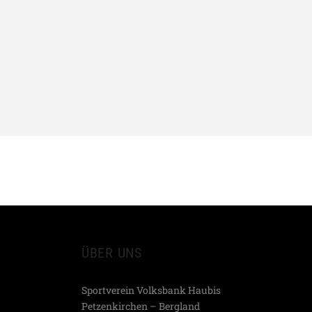
EMAIL
TEILEN
ÜBER UNS
Sportverein Volksbank Haubis
Petzenkirchen – Bergland