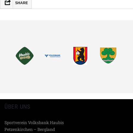
SHARE
FACEBOOK
MASTODON
EMAIL
TEILEN
ÜBER UNS
Sportverein Volksbank Haubis
Petzenkirchen – Bergland