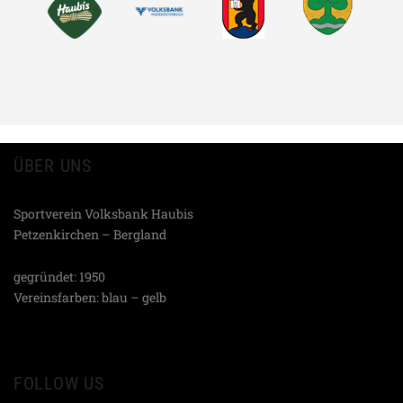
ÜBER UNS
Sportverein Volksbank Haubis
Petzenkirchen – Bergland
gegründet: 1950
Vereinsfarben: blau – gelb
FOLLOW US