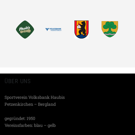
MASTODON
EMAIL
TEILEN
ÜBER UNS
Sportverein Volksbank Haubis
Petzenkirchen – Bergland
gegründet: 1950
Vereinsfarben: blau – gelb