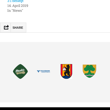
3:1 besiegt
14. April 2019
In "News"
SHARE
FACEBOOK
MASTODON
EMAIL
TEILEN