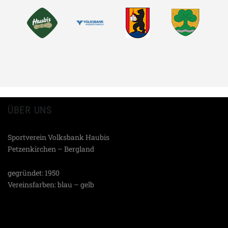
TEILEN
ÜBER UNS
Sportverein Volksbank Haubis
Petzenkirchen – Bergland
gegründet: 1950
Vereinsfarben: blau – gelb