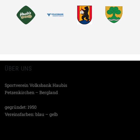
TEILEN
ÜBER UNS
Sportverein Volksbank Haubis
Petzenkirchen – Bergland
gegründet: 1950
Vereinsfarben: blau – gelb