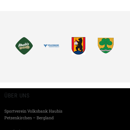
FACEBOOK
MASTODON
EMAIL
TEILEN
ÜBER UNS
Sportverein Volksbank Haubis
Petzenkirchen – Bergland