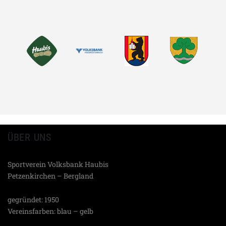
MASTODON
EMAIL
TEILEN
ÜBER UNS
Sportverein Volksbank Haubis
Petzenkirchen – Bergland
gegründet: 1950
Vereinsfarben: blau – gelb