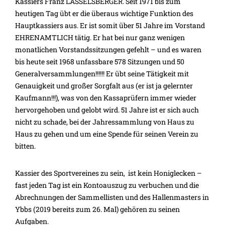
Kassiers Franz LASSELSBERGER. Seit 1971 bis zum
heutigen Tag übt er die überaus wichtige Funktion des
Hauptkassiers aus. Er ist somit über 51 Jahre im Vorstand
EHRENAMTLICH tätig. Er hat bei nur ganz wenigen
monatlichen Vorstandssitzungen gefehlt – und es waren
bis heute seit 1968 unfassbare 578 Sitzungen und 50
Generalversammlungen!!!!!! Er übt seine Tätigkeit mit
Genauigkeit und großer Sorgfalt aus (er ist ja gelernter
Kaufmann!!!), was von den Kassaprüfern immer wieder
hervorgehoben und gelobt wird. 51 Jahre ist er sich auch
nicht zu schade, bei der Jahressammlung von Haus zu
Haus zu gehen und um eine Spende für seinen Verein zu
bitten.
Kassier des Sportvereines zu sein, ist kein Honiglecken –
fast jeden Tag ist ein Kontoauszug zu verbuchen und die
Abrechnungen der Sammellisten und des Hallenmasters in
Ybbs (2019 bereits zum 26. Mal) gehören zu seinen
Aufgaben.