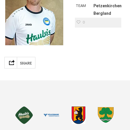
TEAM
Petzenkirchen
Bergland
0
Facebook
Mastodon
Email
Teilen
SHARE