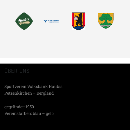
EMAIL
TEILEN
ÜBER UNS
Sportverein Volksbank Haubis
Petzenkirchen – Bergland
gegründet: 1950
Vereinsfarben: blau – gelb