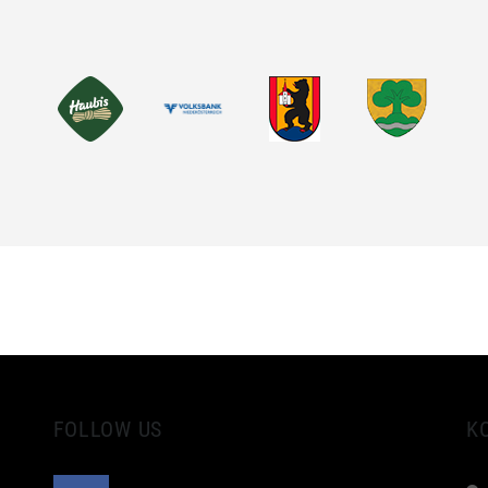
FOLLOW US
K