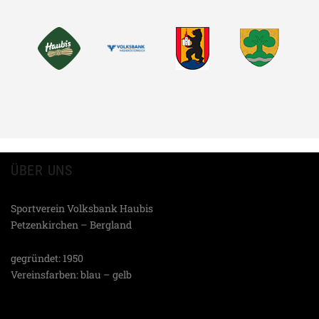
EMAIL
TEILEN
ÜBER UNS
Sportverein Volksbank Haubis
Petzenkirchen – Bergland
gegründet: 1950
Vereinsfarben: blau – gelb