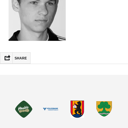
SHARE
FACEBOOK
MASTODON
EMAIL
TEILEN