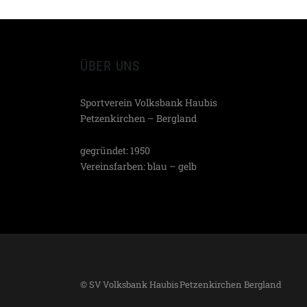
ÜBER UNS
Sportverein Volksbank Haubis
Petzenkirchen – Bergland
gegründet: 1950
Vereinsfarben: blau – gelb
© SV Volksbank Haubis Petzenkirchen Bergland