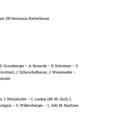
eher, SR Hermann Katterbauer
 S. Grossberger – A. Kozarek – D. Schreiner – S.
Forstner), J. Scheuchelbauer, J. Wieseneder –
enhofer
 J. Minixhofer – C. Laskaj (88. M. Zarl), C.
utapcic – S. Willersberger – L. Zefi; M. Bachner,