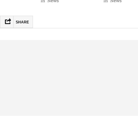
In "News"
In "News"
SHARE
FACEBOOK
MASTODON
EMAIL
TEILEN