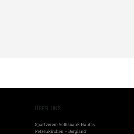
ÜBER UNS
Sportverein Volksbank Haubis
Petzenkirchen – Bergland