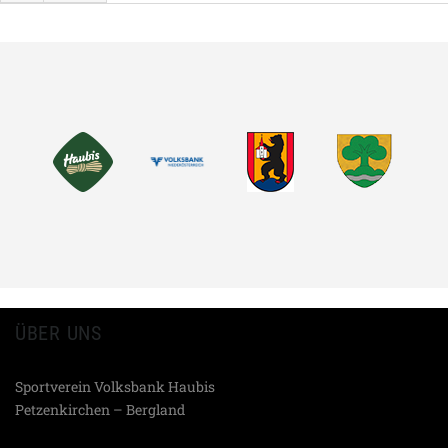
FACEBOOK
MASTODON
EMAIL
TEILEN
ÜBER UNS
Sportverein Volksbank Haubis
Petzenkirchen – Bergland