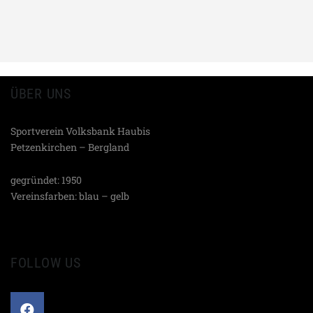
ÜBER UNS
Sportverein Volksbank Haubis
Petzenkirchen – Bergland
gegründet: 1950
Vereinsfarben: blau – gelb
FOLLOW US