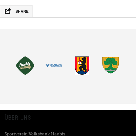
SHARE
FACEBOOK
MASTODON
EMAIL
TEILEN
ÜBER UNS
Sportverein Volksbank Haubis