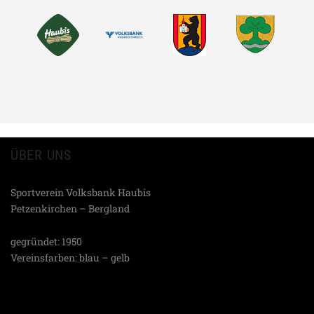
TEILEN
ÜBER UNS
Sportverein Volksbank Haubis
Petzenkirchen – Bergland
gegründet: 1950
Vereinsfarben: blau – gelb